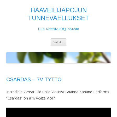
HAAVEILIJAPOJUN
TUNNEVAELLUKSET
Uusi Nettisivu.Org -sivusto
Siirry
Valikko
sisältöön
CSARDAS – 7V TYTTÖ
Incredible 7-Year Old Child Violinist Brianna Kahane Performs
”Csardas” on a 1/4-Size Violin.