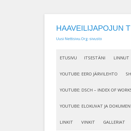
HAAVEILIJAPOJUN 
Uusi Nettisivu.Org -sivusto
ETUSIVU
ITSESTÄNI
LINNUT
NIMEN SYNTY
LINTUHA
YOUTUBE: EERO JÄRVILEHTO
S
HASSUT LEMPINIMENI
TIETOA L
SÄVELLYKSENI YOUTUBESSA
K
YOUTUBE: DSCH – INDEX OF WORK
JOTAKIN ITSESTÄNI
MY COMPOSITIONS ON YOUTUBE
K
COMPLETE LIST
YOUTUBE: ELOKUVAT JA DOKUMEN
S
MINUN SUKUJUURENI
OP. 122
N
DOKUMENTIT
LINKIT
VINKIT
GALLERIAT
RUNONI YOUTUBESSA