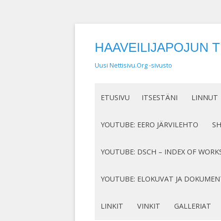
HAAVEILIJAPOJUN 
Uusi Nettisivu.Org -sivusto
ETUSIVU
ITSESTÄNI
LINNUT
NIMEN SYNTY
LINTUHA
YOUTUBE: EERO JÄRVILEHTO
S
HASSUT LEMPINIMENI
TIETOA L
SÄVELLYKSENI YOUTUBESSA
K
YOUTUBE: DSCH – INDEX OF WORK
JOTAKIN ITSESTÄNI
MY COMPOSITIONS ON YOUTUBE
K
COMPLETE LIST
YOUTUBE: ELOKUVAT JA DOKUMEN
S
MINUN SUKUJUURENI
OP. 122
N
DOKUMENTIT
LINKIT
VINKIT
GALLERIAT
RUNONI YOUTUBESSA