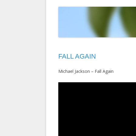
T
ELOKUVAT
MAISEMAKUVIA
LINTUIMITAATIONI YOUTUBESSA
D
HERCULE POIROT
PIPARITAIDETTA
VALOKUVIANI YOUTUBESSA
D
KEMIN LUMILIN
M
RUOTSI 2004
S
FALL AGAIN
INTIA 2003
TURKKI 2002
Michael Jackson – Fall Again
RUOTSIN RISTEI
KIINA 1992
INTIA-NEPAL 19