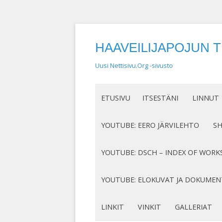
HAAVEILIJAPOJUN 
Uusi Nettisivu.Org -sivusto
ETUSIVU
ITSESTÄNI
LINNUT
NIMEN SYNTY
LINTUHA
YOUTUBE: EERO JÄRVILEHTO
S
HASSUT LEMPINIMENI
TIETOA L
SÄVELLYKSENI YOUTUBESSA
K
YOUTUBE: DSCH – INDEX OF WORK
JOTAKIN ITSESTÄNI
MY COMPOSITIONS ON YOUTUBE
K
COMPLETE LIST
YOUTUBE: ELOKUVAT JA DOKUMEN
S
MINUN SUKUJUURENI
OP. 122
N
DOKUMENTIT
LINKIT
VINKIT
GALLERIAT
RUNONI YOUTUBESSA