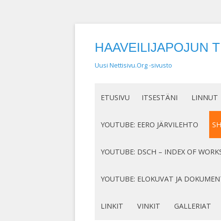
HAAVEILIJAPOJUN 
Uusi Nettisivu.Org -sivusto
ETUSIVU
ITSESTÄNI
LINNUT
NIMEN SYNTY
LINTUHA
YOUTUBE: EERO JÄRVILEHTO
S
HASSUT LEMPINIMENI
TIETOA L
SÄVELLYKSENI YOUTUBESSA
K
YOUTUBE: DSCH – INDEX OF WORK
JOTAKIN ITSESTÄNI
MY COMPOSITIONS ON YOUTUBE
K
COMPLETE LIST
YOUTUBE: ELOKUVAT JA DOKUMEN
S
MINUN SUKUJUURENI
OP. 122
N
DOKUMENTIT
LINKIT
VINKIT
GALLERIAT
RUNONI YOUTUBESSA