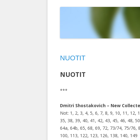
T
ELOKUVAT
MAISEMAKUVIA
LINTUIMITAATIONI YOUTUBESSA
D
HERCULE POIROT
PIPARITAIDETTA
VALOKUVIANI YOUTUBESSA
D
KEMIN LUMILIN
M
RUOTSI 2004
S
NUOTIT
INTIA 2003
TURKKI 2002
NUOTIT
RUOTSIN RISTEI
***
KIINA 1992
Dmitri Shostakovich – New Collect
INTIA-NEPAL 19
Not: 1, 2, 3, 4, 5, 6, 7, 8, 9, 10, 11, 12,
35, 38, 39, 40, 41, 42, 43, 45, 46, 48, 5
64a, 64b, 65, 68, 69, 72, 73/74, 75/76, 8
100, 113, 122, 123, 126, 138, 140, 149