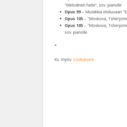
”Melodinen hetki”, sov. pianolle
Opus 99
– Musiikkia elokuvaan ”E
Opus 105
– ”Moskova, Tsherjomush
Opus 105
– ”Moskova, Tsherjomush
sov. pianolle
*
Ks. myös:
Sovitukseni