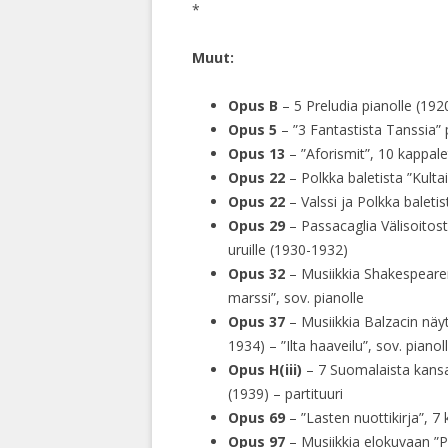
*
Muut:
Opus B
– 5 Preludia pianolle (19
Opus 5
– ”3 Fantastista Tanssia” 
Opus 13
– ”Aforismit”, 10 kappale
Opus 22
– Polkka baletista ”Kulta
Opus 22
– Valssi ja Polkka baletis
Opus 29
– Passacaglia Välisoito
uruille (1930-1932)
Opus 32
– Musiikkia Shakespeare
marssi”, sov. pianolle
Opus 37
– Musiikkia Balzacin näyt
1934) – ”Ilta haaveilu”, sov. pianol
Opus H(iii)
– 7 Suomalaista kansanl
(1939) – partituuri
Opus 69
– ”Lasten nuottikirja”, 7 
Opus 97
– Musiikkia elokuvaan ”P