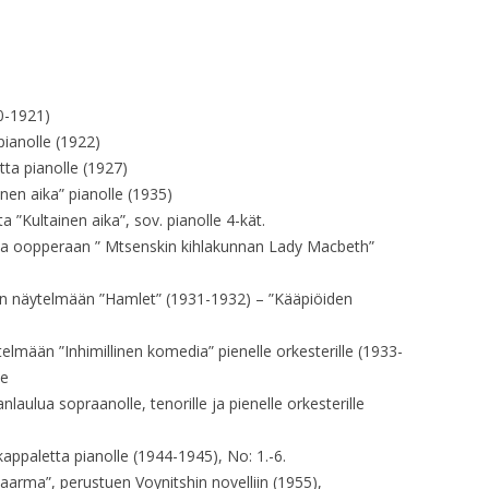
OP. 10
RAKKAUSRUNO 3.
SUKUPUU – TAUNO
OP. 15
OP. 11
SUKUPUU – TAUNO
OP. 15A
OP. 11 – ARR.
20-1921)
OP. 16
pianolle (1922)
OP. 12
tta pianolle (1927)
OP. 17
OP. 13
inen aika” pianolle (1935)
ta ”Kultainen aika”, sov. pianolle 4-kät.
OP. 18
OP. 14
sta oopperaan ” Mtsenskin kihlakunnan Lady Macbeth”
OP. 18A
OP. 15
n näytelmään ”Hamlet” (1931-1932) – ”Kääpiöiden
OP. 19
OP. 15A
elmään ”Inhimillinen komedia” pienelle orkesterille (1933-
OP. 19A
OP. 15 – ARR.
le
aulua sopraanolle, tenorille ja pienelle orkesterille
OP. 20
OP. 16
OP. 21
kappaletta pianolle (1944-1945), No: 1.-6.
OP. 17
aarma”, perustuen Voynitshin novelliin (1955),