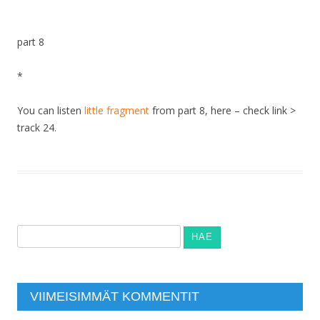
part 8
*
You can listen
little fragment
from part 8, here – check link >
track 24.
Haku:
VIIMEISIMMÄT KOMMENTIT